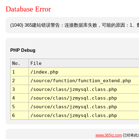
Database Error
(1040) 365建站错误警告：连接数据库失败，可能的原因：1、数
PHP Debug
No.
File
1
/index.php
2
/source/function/function_extend.php
3
/source/class/jzmysql.class.php
4
/source/class/jzmysql.class.php
5
/source/class/jzmysql.class.php
6
/source/class/jzmysql.class.php
www.365jz.com
已经将此