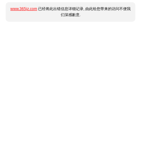
www.365jz.com
已经将此出错信息详细记录, 由此给您带来的访问不便我
们深感歉意.