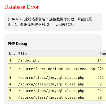
Database Error
(1040) 365建站错误警告：连接数据库失败，可能的原
因：1、数据库密码不对; 2、mysql未启动。
PHP Debug
No.
File
Line
1
/index.php
14
2
/source/function/function_extend.php
324
3
/source/class/jzmysql.class.php
211
4
/source/class/jzmysql.class.php
62
5
/source/class/jzmysql.class.php
94
6
/source/class/jzmysql.class.php
76