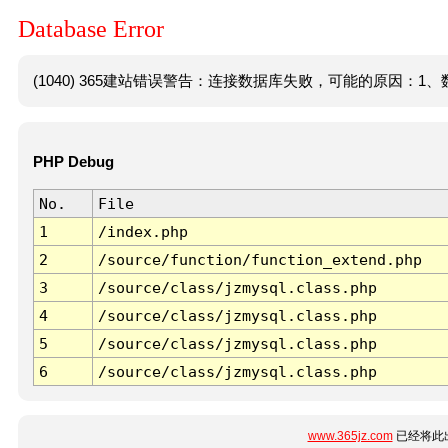
Database Error
(1040) 365建站错误警告：连接数据库失败，可能的原因：1、数
PHP Debug
No.
File
1
/index.php
2
/source/function/function_extend.php
3
/source/class/jzmysql.class.php
4
/source/class/jzmysql.class.php
5
/source/class/jzmysql.class.php
6
/source/class/jzmysql.class.php
www.365jz.com
已经将此