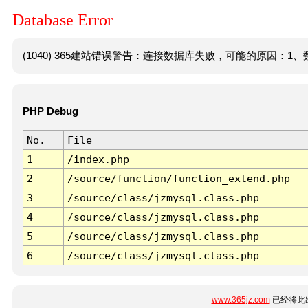
Database Error
(1040) 365建站错误警告：连接数据库失败，可能的原因：1、数
PHP Debug
No.
File
1
/index.php
2
/source/function/function_extend.php
3
/source/class/jzmysql.class.php
4
/source/class/jzmysql.class.php
5
/source/class/jzmysql.class.php
6
/source/class/jzmysql.class.php
www.365jz.com
已经将此