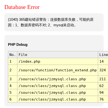
Database Error
(1040) 365建站错误警告：连接数据库失败，可能的原
因：1、数据库密码不对; 2、mysql未启动。
PHP Debug
No.
File
Line
1
/index.php
14
2
/source/function/function_extend.php
324
3
/source/class/jzmysql.class.php
211
4
/source/class/jzmysql.class.php
62
5
/source/class/jzmysql.class.php
94
6
/source/class/jzmysql.class.php
76