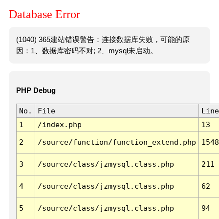
Database Error
(1040) 365建站错误警告：连接数据库失败，可能的原
因：1、数据库密码不对; 2、mysql未启动。
PHP Debug
No.
File
Line
1
/index.php
13
2
/source/function/function_extend.php
1548
3
/source/class/jzmysql.class.php
211
4
/source/class/jzmysql.class.php
62
5
/source/class/jzmysql.class.php
94