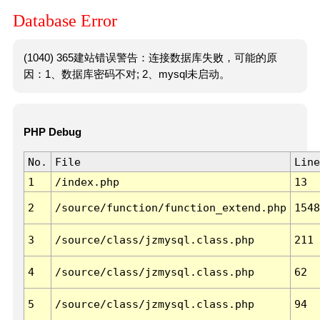
Database Error
(1040) 365建站错误警告：连接数据库失败，可能的原
因：1、数据库密码不对; 2、mysql未启动。
PHP Debug
No.
File
Line
1
/index.php
13
2
/source/function/function_extend.php
1548
3
/source/class/jzmysql.class.php
211
4
/source/class/jzmysql.class.php
62
5
/source/class/jzmysql.class.php
94