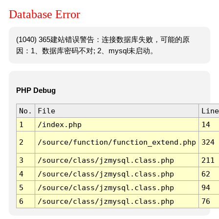
Database Error
(1040) 365建站错误警告：连接数据库失败，可能的原
因：1、数据库密码不对; 2、mysql未启动。
PHP Debug
No.
File
Line
1
/index.php
14
2
/source/function/function_extend.php
324
3
/source/class/jzmysql.class.php
211
4
/source/class/jzmysql.class.php
62
5
/source/class/jzmysql.class.php
94
6
/source/class/jzmysql.class.php
76