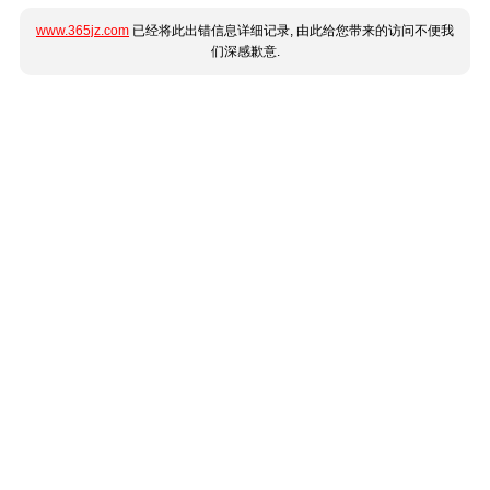
www.365jz.com
已经将此出错信息详细记录, 由此给您带来的访问不便我
们深感歉意.