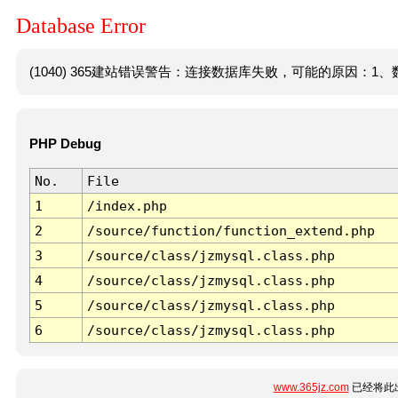
Database Error
(1040) 365建站错误警告：连接数据库失败，可能的原因：1、数
PHP Debug
No.
File
1
/index.php
2
/source/function/function_extend.php
3
/source/class/jzmysql.class.php
4
/source/class/jzmysql.class.php
5
/source/class/jzmysql.class.php
6
/source/class/jzmysql.class.php
www.365jz.com
已经将此