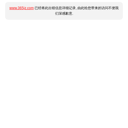
www.365jz.com
已经将此出错信息详细记录, 由此给您带来的访问不便我
们深感歉意.