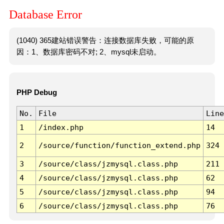
Database Error
(1040) 365建站错误警告：连接数据库失败，可能的原
因：1、数据库密码不对; 2、mysql未启动。
PHP Debug
No.
File
Line
1
/index.php
14
2
/source/function/function_extend.php
324
3
/source/class/jzmysql.class.php
211
4
/source/class/jzmysql.class.php
62
5
/source/class/jzmysql.class.php
94
6
/source/class/jzmysql.class.php
76