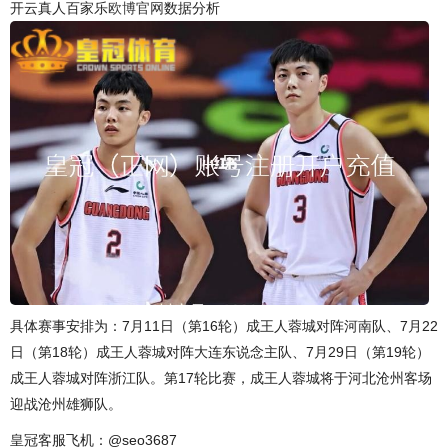
开云真人百家乐
欧博官网
数据分析
具体赛事安排为：7月11日（第16轮）成王人蓉城对阵河南队、7月22
日（第18轮）成王人蓉城对阵大连东说念主队、7月29日（第19轮）
成王人蓉城对阵浙江队。第17轮比赛，成王人蓉城将于河北沧州客场
迎战沧州雄狮队。
皇冠客服飞机：@seo3687