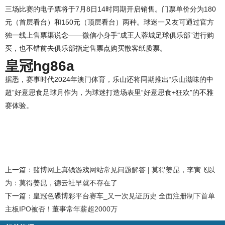
三场比赛的电子票将于7月8日14时同期开启销售。门票单价分为180
元（首层看台）和150元（顶层看台）两种。球迷一又友可通过官方
独一线上售票渠说念——微信小身手“成王人蓉城足球俱乐部”进行购
买，也不错前去俱乐部指定售票点购买散客纸质票。
皇冠hg86a
据悉，赛事时代2024年澳门体育，乐山还将同期推出“乐山滋味的中
超”好意思食足球月作为，为球迷打造场表里“好意思食+狂欢”的不雅
赛体验。
上一篇：
赌博网上真钱游戏网站常见问题解答 | 莫得姜昆，李寅飞以
为：莫得姜昆，德云社早就不存在了
下一篇：
皇冠色碟博彩平台赛车_又一次见证历史 全面注册制下首单
主板IPO被否！董事常年薪超2000万