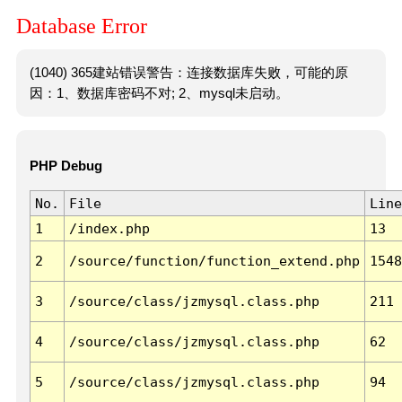
Database Error
(1040) 365建站错误警告：连接数据库失败，可能的原
因：1、数据库密码不对; 2、mysql未启动。
PHP Debug
No.
File
Line
1
/index.php
13
2
/source/function/function_extend.php
1548
3
/source/class/jzmysql.class.php
211
4
/source/class/jzmysql.class.php
62
5
/source/class/jzmysql.class.php
94