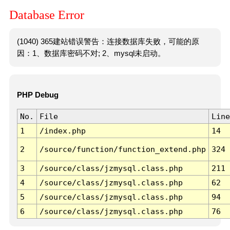
Database Error
(1040) 365建站错误警告：连接数据库失败，可能的原
因：1、数据库密码不对; 2、mysql未启动。
PHP Debug
No.
File
Line
1
/index.php
14
2
/source/function/function_extend.php
324
3
/source/class/jzmysql.class.php
211
4
/source/class/jzmysql.class.php
62
5
/source/class/jzmysql.class.php
94
6
/source/class/jzmysql.class.php
76