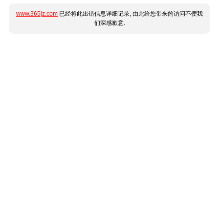
www.365jz.com
已经将此出错信息详细记录, 由此给您带来的访问不便我
们深感歉意.