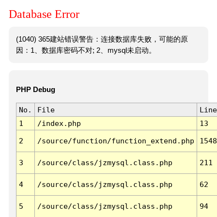
Database Error
(1040) 365建站错误警告：连接数据库失败，可能的原
因：1、数据库密码不对; 2、mysql未启动。
PHP Debug
No.
File
Line
1
/index.php
13
2
/source/function/function_extend.php
1548
3
/source/class/jzmysql.class.php
211
4
/source/class/jzmysql.class.php
62
5
/source/class/jzmysql.class.php
94