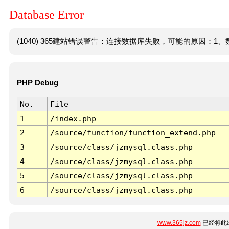
Database Error
(1040) 365建站错误警告：连接数据库失败，可能的原因：1、数
PHP Debug
No.
File
1
/index.php
2
/source/function/function_extend.php
3
/source/class/jzmysql.class.php
4
/source/class/jzmysql.class.php
5
/source/class/jzmysql.class.php
6
/source/class/jzmysql.class.php
www.365jz.com
已经将此