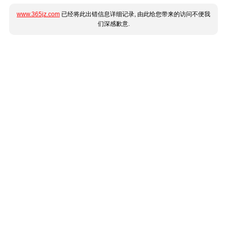
www.365jz.com
已经将此出错信息详细记录, 由此给您带来的访问不便我
们深感歉意.