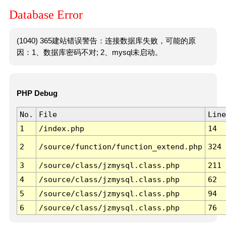
Database Error
(1040) 365建站错误警告：连接数据库失败，可能的原
因：1、数据库密码不对; 2、mysql未启动。
PHP Debug
No.
File
Line
1
/index.php
14
2
/source/function/function_extend.php
324
3
/source/class/jzmysql.class.php
211
4
/source/class/jzmysql.class.php
62
5
/source/class/jzmysql.class.php
94
6
/source/class/jzmysql.class.php
76