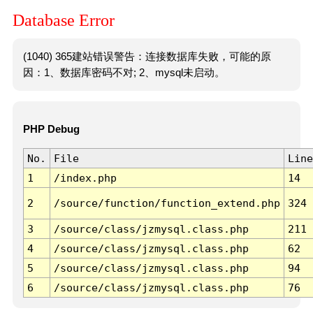
Database Error
(1040) 365建站错误警告：连接数据库失败，可能的原
因：1、数据库密码不对; 2、mysql未启动。
PHP Debug
No.
File
Line
1
/index.php
14
2
/source/function/function_extend.php
324
3
/source/class/jzmysql.class.php
211
4
/source/class/jzmysql.class.php
62
5
/source/class/jzmysql.class.php
94
6
/source/class/jzmysql.class.php
76