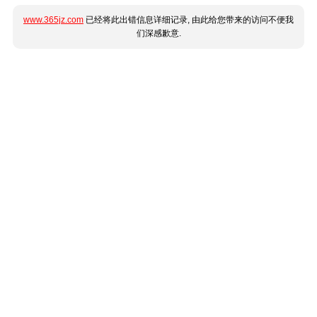
www.365jz.com
已经将此出错信息详细记录, 由此给您带来的访问不便我
们深感歉意.