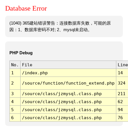
Database Error
(1040) 365建站错误警告：连接数据库失败，可能的原
因：1、数据库密码不对; 2、mysql未启动。
PHP Debug
No.
File
Line
1
/index.php
14
2
/source/function/function_extend.php
324
3
/source/class/jzmysql.class.php
211
4
/source/class/jzmysql.class.php
62
5
/source/class/jzmysql.class.php
94
6
/source/class/jzmysql.class.php
76