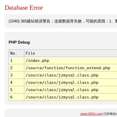
Database Error
(1040) 365建站错误警告：连接数据库失败，可能的原因：1、数
PHP Debug
No.
File
1
/index.php
2
/source/function/function_extend.php
3
/source/class/jzmysql.class.php
4
/source/class/jzmysql.class.php
5
/source/class/jzmysql.class.php
6
/source/class/jzmysql.class.php
www.365jz.com
已经将此