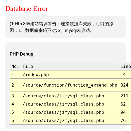
Database Error
(1040) 365建站错误警告：连接数据库失败，可能的原
因：1、数据库密码不对; 2、mysql未启动。
PHP Debug
No.
File
Line
1
/index.php
14
2
/source/function/function_extend.php
324
3
/source/class/jzmysql.class.php
211
4
/source/class/jzmysql.class.php
62
5
/source/class/jzmysql.class.php
94
6
/source/class/jzmysql.class.php
76