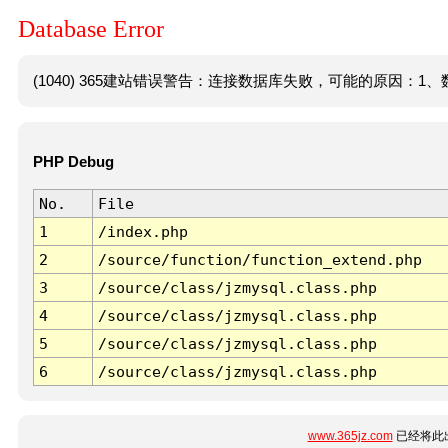
Database Error
(1040) 365建站错误警告：连接数据库失败，可能的原因：1、数
PHP Debug
No.
File
1
/index.php
2
/source/function/function_extend.php
3
/source/class/jzmysql.class.php
4
/source/class/jzmysql.class.php
5
/source/class/jzmysql.class.php
6
/source/class/jzmysql.class.php
www.365jz.com
已经将此