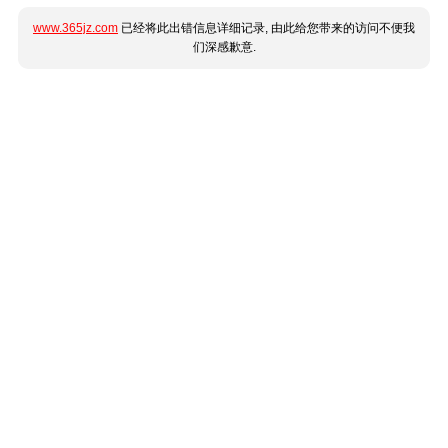
www.365jz.com
已经将此出错信息详细记录, 由此给您带来的访问不便我
们深感歉意.