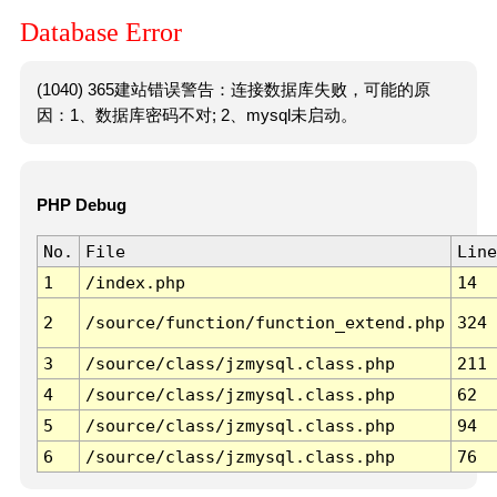
Database Error
(1040) 365建站错误警告：连接数据库失败，可能的原
因：1、数据库密码不对; 2、mysql未启动。
PHP Debug
No.
File
Line
1
/index.php
14
2
/source/function/function_extend.php
324
3
/source/class/jzmysql.class.php
211
4
/source/class/jzmysql.class.php
62
5
/source/class/jzmysql.class.php
94
6
/source/class/jzmysql.class.php
76