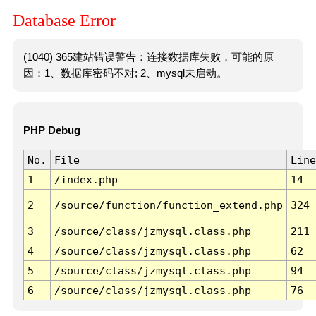
Database Error
(1040) 365建站错误警告：连接数据库失败，可能的原
因：1、数据库密码不对; 2、mysql未启动。
PHP Debug
No.
File
Line
1
/index.php
14
2
/source/function/function_extend.php
324
3
/source/class/jzmysql.class.php
211
4
/source/class/jzmysql.class.php
62
5
/source/class/jzmysql.class.php
94
6
/source/class/jzmysql.class.php
76