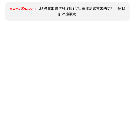
www.365jz.com
已经将此出错信息详细记录, 由此给您带来的访问不便我
们深感歉意.