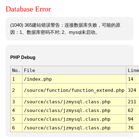
Database Error
(1040) 365建站错误警告：连接数据库失败，可能的原
因：1、数据库密码不对; 2、mysql未启动。
PHP Debug
No.
File
Line
1
/index.php
14
2
/source/function/function_extend.php
324
3
/source/class/jzmysql.class.php
211
4
/source/class/jzmysql.class.php
62
5
/source/class/jzmysql.class.php
94
6
/source/class/jzmysql.class.php
76