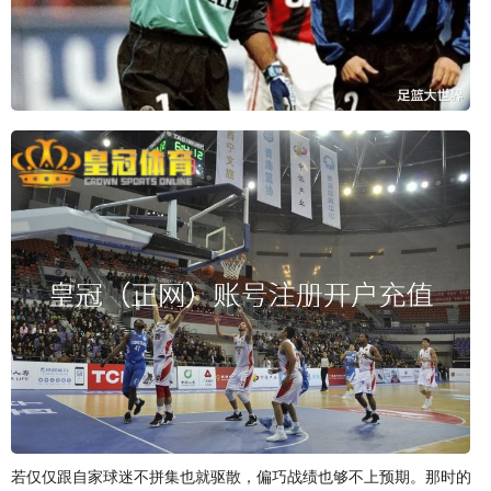
若仅仅跟自家球迷不拼集也就驱散，偏巧战绩也够不上预期。那时的