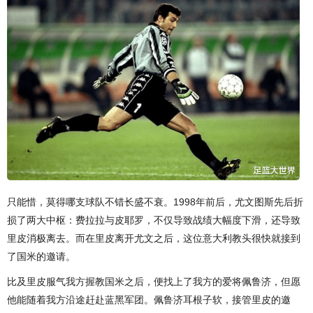
只能惜，莫得哪支球队不错长盛不衰。1998年前后，尤文图斯先后折
损了两大中枢：费拉拉与皮耶罗，不仅导致战绩大幅度下滑，还导致
里皮消极离去。而在里皮离开尤文之后，这位意大利教头很快就接到
了国米的邀请。
比及里皮服气我方握教国米之后，便找上了我方的爱将佩鲁济，但愿
他能随着我方沿途赶赴蓝黑军团。佩鲁济耳根子软，接管里皮的邀