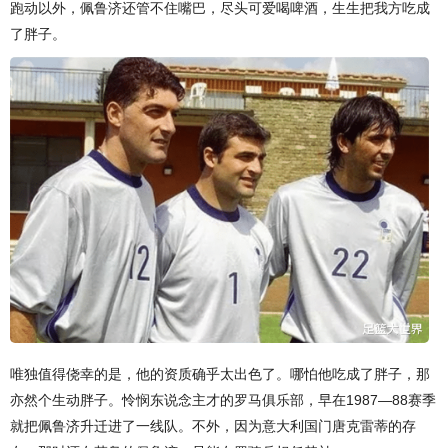
跑动以外，佩鲁济还管不住嘴巴，尽头可爱喝啤酒，生生把我方吃成
了胖子。
唯独值得侥幸的是，他的资质确乎太出色了。哪怕他吃成了胖子，那
亦然个生动胖子。怜悯东说念主才的罗马俱乐部，早在1987—88赛季
就把佩鲁济升迁进了一线队。不外，因为意大利国门唐克雷蒂的存