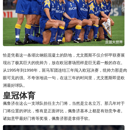
恰是凭着这一条堪比钢筋混凝土的防地，尤文图斯不仅介怀甲联赛展
现出了极其巨大的统帅力，放在欧冠赛场照样是巨无霸一般的存在。
从1995年到1998年，斑马军团连结三年闯入欧冠决赛，统帅力那是肉
眼可见的强。不夸张地说一句，在这三年的时间里，尤文图斯即是欧
洲最好球队。
皇冠体育
佩鲁济在这么一支球队担任主力门将，当然是立名立万。那几年对于
门将位置的评比，惟有是正面评比，佩鲁济基本上都是有劲竞争者。
诸如意甲最好门将等奖项，佩鲁济那是拿得手软。