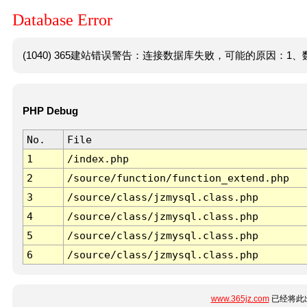
Database Error
(1040) 365建站错误警告：连接数据库失败，可能的原因：1、数
PHP Debug
No.
File
1
/index.php
2
/source/function/function_extend.php
3
/source/class/jzmysql.class.php
4
/source/class/jzmysql.class.php
5
/source/class/jzmysql.class.php
6
/source/class/jzmysql.class.php
www.365jz.com
已经将此