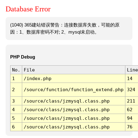
Database Error
(1040) 365建站错误警告：连接数据库失败，可能的原
因：1、数据库密码不对; 2、mysql未启动。
PHP Debug
No.
File
Line
1
/index.php
14
2
/source/function/function_extend.php
324
3
/source/class/jzmysql.class.php
211
4
/source/class/jzmysql.class.php
62
5
/source/class/jzmysql.class.php
94
6
/source/class/jzmysql.class.php
76