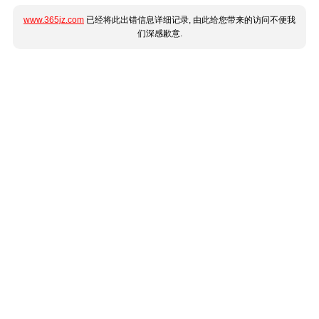
www.365jz.com
已经将此出错信息详细记录, 由此给您带来的访问不便我
们深感歉意.