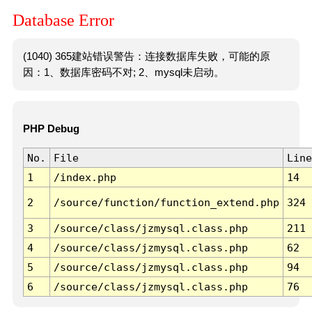
Database Error
(1040) 365建站错误警告：连接数据库失败，可能的原
因：1、数据库密码不对; 2、mysql未启动。
PHP Debug
No.
File
Line
1
/index.php
14
2
/source/function/function_extend.php
324
3
/source/class/jzmysql.class.php
211
4
/source/class/jzmysql.class.php
62
5
/source/class/jzmysql.class.php
94
6
/source/class/jzmysql.class.php
76