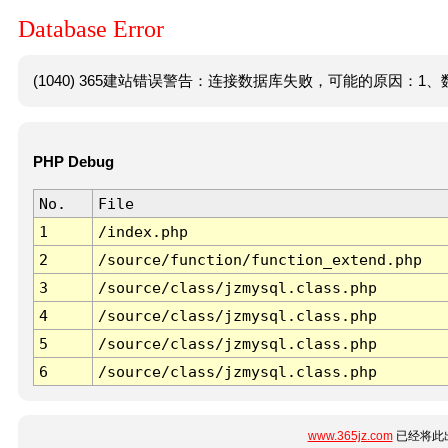
Database Error
(1040) 365建站错误警告：连接数据库失败，可能的原因：1、数
PHP Debug
No.
File
1
/index.php
2
/source/function/function_extend.php
3
/source/class/jzmysql.class.php
4
/source/class/jzmysql.class.php
5
/source/class/jzmysql.class.php
6
/source/class/jzmysql.class.php
www.365jz.com
已经将此