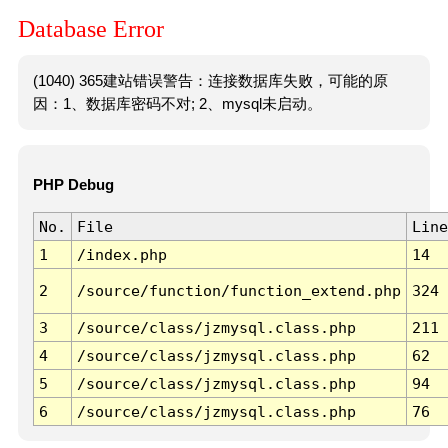
Database Error
(1040) 365建站错误警告：连接数据库失败，可能的原
因：1、数据库密码不对; 2、mysql未启动。
PHP Debug
No.
File
Line
1
/index.php
14
2
/source/function/function_extend.php
324
3
/source/class/jzmysql.class.php
211
4
/source/class/jzmysql.class.php
62
5
/source/class/jzmysql.class.php
94
6
/source/class/jzmysql.class.php
76