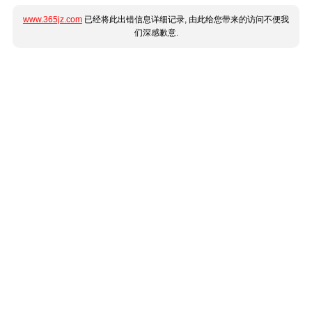
www.365jz.com
已经将此出错信息详细记录, 由此给您带来的访问不便我
们深感歉意.