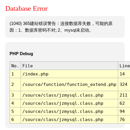
Database Error
(1040) 365建站错误警告：连接数据库失败，可能的原
因：1、数据库密码不对; 2、mysql未启动。
PHP Debug
No.
File
Line
1
/index.php
14
2
/source/function/function_extend.php
324
3
/source/class/jzmysql.class.php
211
4
/source/class/jzmysql.class.php
62
5
/source/class/jzmysql.class.php
94
6
/source/class/jzmysql.class.php
76