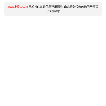
www.365jz.com
已经将此出错信息详细记录, 由此给您带来的访问不便我
们深感歉意.