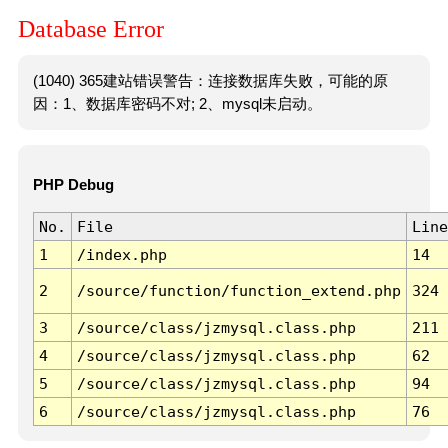
Database Error
(1040) 365建站错误警告：连接数据库失败，可能的原
因：1、数据库密码不对; 2、mysql未启动。
PHP Debug
No.
File
Line
1
/index.php
14
2
/source/function/function_extend.php
324
3
/source/class/jzmysql.class.php
211
4
/source/class/jzmysql.class.php
62
5
/source/class/jzmysql.class.php
94
6
/source/class/jzmysql.class.php
76