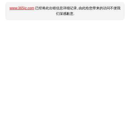
www.365jz.com
已经将此出错信息详细记录, 由此给您带来的访问不便我
们深感歉意.