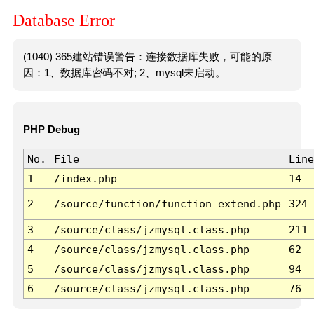
Database Error
(1040) 365建站错误警告：连接数据库失败，可能的原
因：1、数据库密码不对; 2、mysql未启动。
PHP Debug
No.
File
Line
1
/index.php
14
2
/source/function/function_extend.php
324
3
/source/class/jzmysql.class.php
211
4
/source/class/jzmysql.class.php
62
5
/source/class/jzmysql.class.php
94
6
/source/class/jzmysql.class.php
76