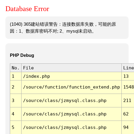
Database Error
(1040) 365建站错误警告：连接数据库失败，可能的原
因：1、数据库密码不对; 2、mysql未启动。
PHP Debug
No.
File
Line
1
/index.php
13
2
/source/function/function_extend.php
1548
3
/source/class/jzmysql.class.php
211
4
/source/class/jzmysql.class.php
62
5
/source/class/jzmysql.class.php
94