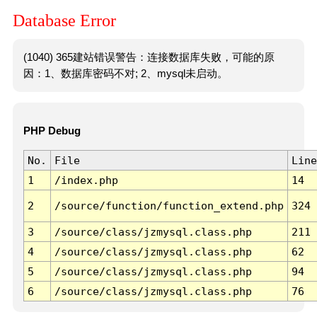
Database Error
(1040) 365建站错误警告：连接数据库失败，可能的原
因：1、数据库密码不对; 2、mysql未启动。
PHP Debug
No.
File
Line
1
/index.php
14
2
/source/function/function_extend.php
324
3
/source/class/jzmysql.class.php
211
4
/source/class/jzmysql.class.php
62
5
/source/class/jzmysql.class.php
94
6
/source/class/jzmysql.class.php
76