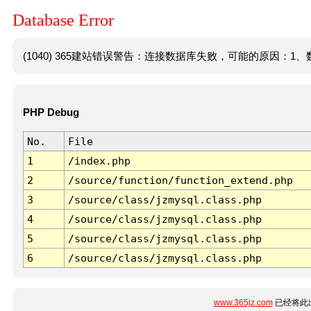
Database Error
(1040) 365建站错误警告：连接数据库失败，可能的原因：1、数
PHP Debug
No.
File
1
/index.php
2
/source/function/function_extend.php
3
/source/class/jzmysql.class.php
4
/source/class/jzmysql.class.php
5
/source/class/jzmysql.class.php
6
/source/class/jzmysql.class.php
www.365jz.com
已经将此