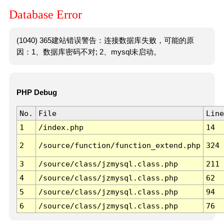
Database Error
(1040) 365建站错误警告：连接数据库失败，可能的原
因：1、数据库密码不对; 2、mysql未启动。
PHP Debug
No.
File
Line
1
/index.php
14
2
/source/function/function_extend.php
324
3
/source/class/jzmysql.class.php
211
4
/source/class/jzmysql.class.php
62
5
/source/class/jzmysql.class.php
94
6
/source/class/jzmysql.class.php
76