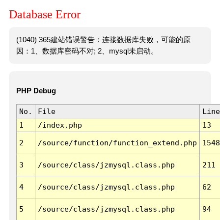
Database Error
(1040) 365建站错误警告：连接数据库失败，可能的原
因：1、数据库密码不对; 2、mysql未启动。
PHP Debug
No.
File
Line
1
/index.php
13
2
/source/function/function_extend.php
1548
3
/source/class/jzmysql.class.php
211
4
/source/class/jzmysql.class.php
62
5
/source/class/jzmysql.class.php
94