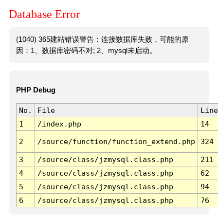
Database Error
(1040) 365建站错误警告：连接数据库失败，可能的原
因：1、数据库密码不对; 2、mysql未启动。
PHP Debug
No.
File
Line
1
/index.php
14
2
/source/function/function_extend.php
324
3
/source/class/jzmysql.class.php
211
4
/source/class/jzmysql.class.php
62
5
/source/class/jzmysql.class.php
94
6
/source/class/jzmysql.class.php
76