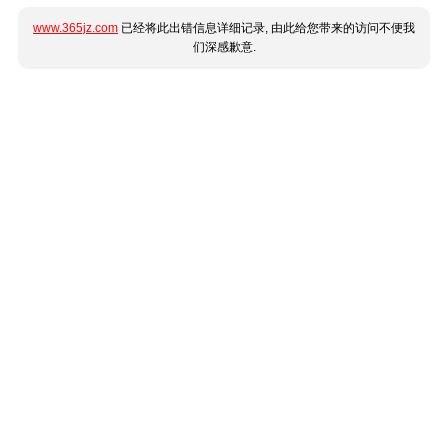
www.365jz.com
已经将此出错信息详细记录, 由此给您带来的访问不便我
们深感歉意.