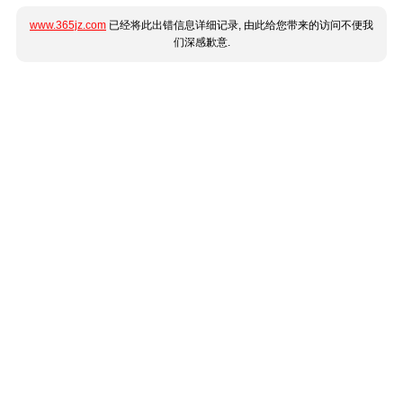
www.365jz.com
已经将此出错信息详细记录, 由此给您带来的访问不便我
们深感歉意.