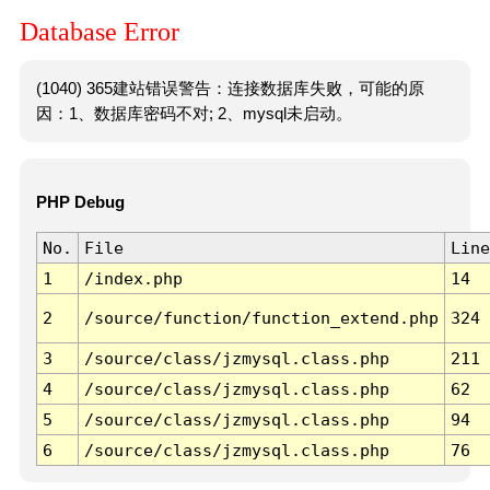
Database Error
(1040) 365建站错误警告：连接数据库失败，可能的原
因：1、数据库密码不对; 2、mysql未启动。
PHP Debug
No.
File
Line
1
/index.php
14
2
/source/function/function_extend.php
324
3
/source/class/jzmysql.class.php
211
4
/source/class/jzmysql.class.php
62
5
/source/class/jzmysql.class.php
94
6
/source/class/jzmysql.class.php
76