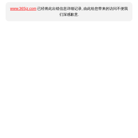
www.365jz.com
已经将此出错信息详细记录, 由此给您带来的访问不便我
们深感歉意.