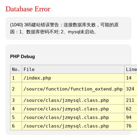
Database Error
(1040) 365建站错误警告：连接数据库失败，可能的原
因：1、数据库密码不对; 2、mysql未启动。
PHP Debug
No.
File
Line
1
/index.php
14
2
/source/function/function_extend.php
324
3
/source/class/jzmysql.class.php
211
4
/source/class/jzmysql.class.php
62
5
/source/class/jzmysql.class.php
94
6
/source/class/jzmysql.class.php
76