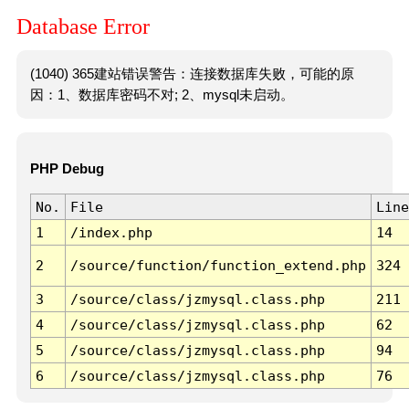
Database Error
(1040) 365建站错误警告：连接数据库失败，可能的原
因：1、数据库密码不对; 2、mysql未启动。
PHP Debug
No.
File
Line
1
/index.php
14
2
/source/function/function_extend.php
324
3
/source/class/jzmysql.class.php
211
4
/source/class/jzmysql.class.php
62
5
/source/class/jzmysql.class.php
94
6
/source/class/jzmysql.class.php
76