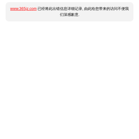
www.365jz.com
已经将此出错信息详细记录, 由此给您带来的访问不便我
们深感歉意.