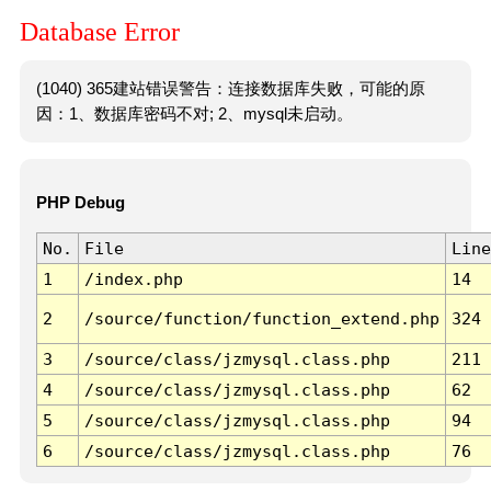
Database Error
(1040) 365建站错误警告：连接数据库失败，可能的原
因：1、数据库密码不对; 2、mysql未启动。
PHP Debug
No.
File
Line
1
/index.php
14
2
/source/function/function_extend.php
324
3
/source/class/jzmysql.class.php
211
4
/source/class/jzmysql.class.php
62
5
/source/class/jzmysql.class.php
94
6
/source/class/jzmysql.class.php
76