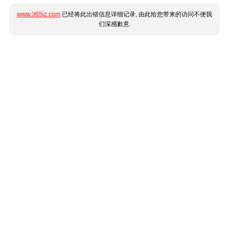
www.365jz.com
已经将此出错信息详细记录, 由此给您带来的访问不便我
们深感歉意.