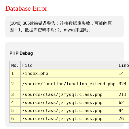
Database Error
(1040) 365建站错误警告：连接数据库失败，可能的原
因：1、数据库密码不对; 2、mysql未启动。
PHP Debug
No.
File
Line
1
/index.php
14
2
/source/function/function_extend.php
324
3
/source/class/jzmysql.class.php
211
4
/source/class/jzmysql.class.php
62
5
/source/class/jzmysql.class.php
94
6
/source/class/jzmysql.class.php
76