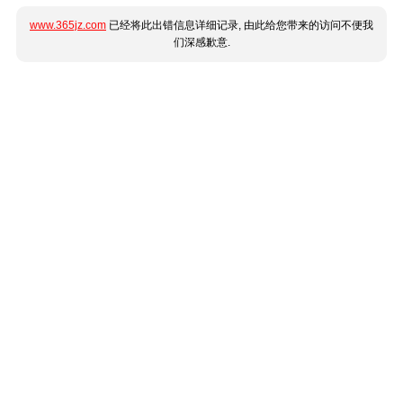
www.365jz.com
已经将此出错信息详细记录, 由此给您带来的访问不便我
们深感歉意.