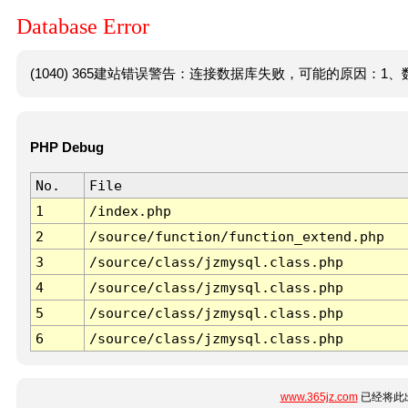
Database Error
(1040) 365建站错误警告：连接数据库失败，可能的原因：1、数
PHP Debug
No.
File
1
/index.php
2
/source/function/function_extend.php
3
/source/class/jzmysql.class.php
4
/source/class/jzmysql.class.php
5
/source/class/jzmysql.class.php
6
/source/class/jzmysql.class.php
www.365jz.com
已经将此