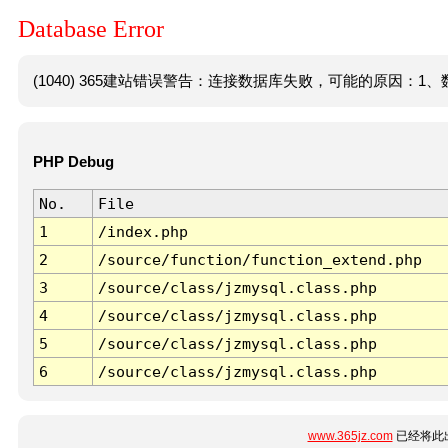
Database Error
(1040) 365建站错误警告：连接数据库失败，可能的原因：1、数
PHP Debug
No.
File
1
/index.php
2
/source/function/function_extend.php
3
/source/class/jzmysql.class.php
4
/source/class/jzmysql.class.php
5
/source/class/jzmysql.class.php
6
/source/class/jzmysql.class.php
www.365jz.com
已经将此