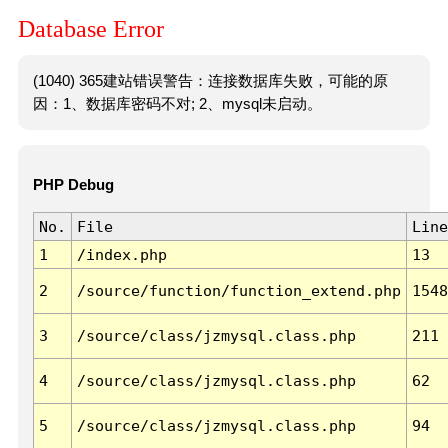
Database Error
(1040) 365建站错误警告：连接数据库失败，可能的原
因：1、数据库密码不对; 2、mysql未启动。
PHP Debug
No.
File
Line
1
/index.php
13
2
/source/function/function_extend.php
1548
3
/source/class/jzmysql.class.php
211
4
/source/class/jzmysql.class.php
62
5
/source/class/jzmysql.class.php
94