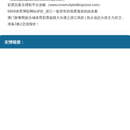
彩票百家乐博彩平台攻略（www.crowncitybettingzone.com）
6868体育博彩网站评价_浙江一桩异常的母爱激发的凶杀案
澳门新葡萄娱乐城体育彩票超级大乐透之浙江风彩 | 热火追赶火箭主力控卫，
准备3换1交游报价！
友情链接：