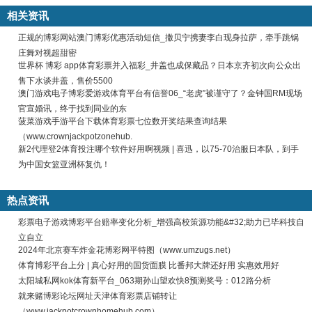
相关资讯
正规的博彩网站澳门博彩优惠活动短信_撒贝宁携妻李白现身拉萨，牵手跳锅
庄舞对视超甜密
世界杯 博彩 app体育彩票并入福彩_井盖也成保藏品？日本京齐初次向公众出
售下水谈井盖，售价5500
澳门游戏电子博彩爱游戏体育平台有信誉06_“老虎”被谨守了？金钟国RM现场
官宣婚讯，终于找到同业的东
菠菜游戏手游平台下载体育彩票七位数开奖结果查询结果
（www.crownjackpotzonehub.
新2代理登2体育投注哪个软件好用啊视频 | 喜迅，以75-70治服日本队，到手
为中国女篮亚洲杯复仇！
热点资讯
彩票电子游戏博彩平台赔率变化分析_增强高校策源功能&#32;助力已毕科技自
立自立
2024年北京赛车炸金花博彩网平特图（www.umzugs.net）
体育博彩平台上分 | 真心好用的国货面膜 比番邦大牌还好用 实惠效用好
太阳城私网kok体育新平台_063期孙山望欢快8预测奖号：012路分析
就来赌博彩论坛网址天津体育彩票店铺转让
（www.jackpotcrownhomehub.com）