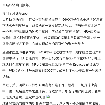
倒贴钱让咱们接办。”
澳门金沙赌场app
天价协议的罗网：行状体育的霸道经济学 5600万是什么主意？迷漫签
下两名全明星球员，或者抚育一支发展定约球队。但当这份薪水给了
一个无法带队赢球的过气巨星时，它就成了“毒药协议”。NBA薪资民
众鲍比·马克斯曾要言不烦：“超等顶薪的遐想本意是留下传闻，但一
朝球员断崖式下滑，它就会形成定约最可怕的资产负资产。”
望望那些血淋淋的前例：2016年科比退役前两年，湖东说念主明知其
跟腱重伤后已无巅峰战力，仍开出4800万年薪算作“情愫抵偿”，抑止
球队纠合三年垫底；NFL传闻四分卫佩顿·曼宁在 Broncos 的终末赛
季，球队为他的牌号效应支付3000万，却不得不收受季后赛一轮游的
结局。
最近，关于明星XXX博彩丑闻流言不绝于耳。据说，一场足球比赛
中，输一笔赌注对手发生冲突，导致暂停。尽管传闻得到证实，名声
已经受到影响。皇冠球盘代理
球迷的震怒与成本的冷血 酬酢媒体上，球迷的区分令东说念主唏嘘。