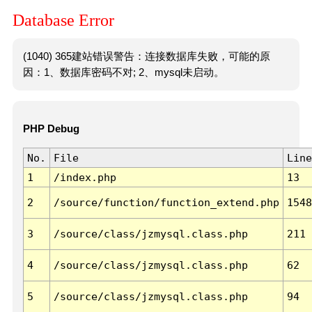
Database Error
(1040) 365建站错误警告：连接数据库失败，可能的原
因：1、数据库密码不对; 2、mysql未启动。
PHP Debug
No.
File
Line
1
/index.php
13
2
/source/function/function_extend.php
1548
3
/source/class/jzmysql.class.php
211
4
/source/class/jzmysql.class.php
62
5
/source/class/jzmysql.class.php
94