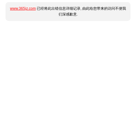
www.365jz.com
已经将此出错信息详细记录, 由此给您带来的访问不便我
们深感歉意.