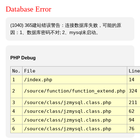
Database Error
(1040) 365建站错误警告：连接数据库失败，可能的原
因：1、数据库密码不对; 2、mysql未启动。
PHP Debug
No.
File
Line
1
/index.php
14
2
/source/function/function_extend.php
324
3
/source/class/jzmysql.class.php
211
4
/source/class/jzmysql.class.php
62
5
/source/class/jzmysql.class.php
94
6
/source/class/jzmysql.class.php
76